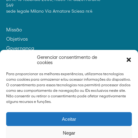
549
sede legale Milano Via Amatore Sciesa nr.4
Missão
Objetivos
Governança
Contatos
Gerenciar consentimento de
cookies
Para proporcionar as melhores experiências, utilizamos tecnologias
como cookies para armazenar e/ou acessar informações do dispositivo.
Fundador
O consentimento para essas tecnologias nos permitirá processar dados
como seu comportamento de navegação ou IDs exclusivos neste site.
Não consentir ou retirar o consentimento pode afetar negativamente
alguns recursos e funções.
Notícias
Aceitar
Imprensa
Transparência
Negar