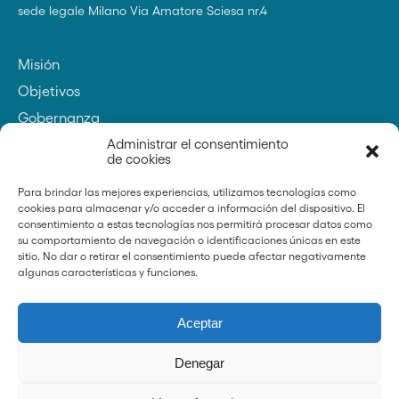
sede legale Milano Via Amatore Sciesa nr.4
Misión
Objetivos
Gobernanza
Contactos
Administrar el consentimiento
de cookies
Para brindar las mejores experiencias, utilizamos tecnologías como
cookies para almacenar y/o acceder a información del dispositivo. El
Fundador
consentimiento a estas tecnologías nos permitirá procesar datos como
su comportamiento de navegación o identificaciones únicas en este
sitio. No dar o retirar el consentimiento puede afectar negativamente
algunas características y funciones.
Noticias
Aceptar
Prensa
Transparencia
Denegar
Whistleblowing