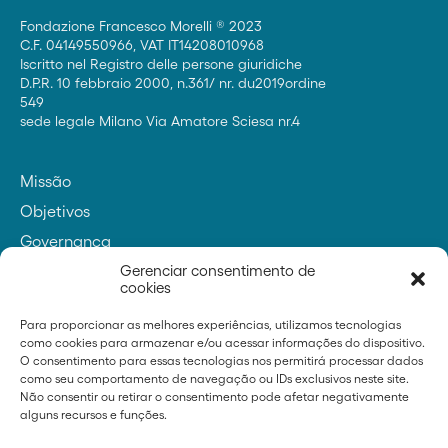
Fondazione Francesco Morelli ® 2023
C.F. 04149550966, VAT IT14208010968
Iscritto nel Registro delle persone giuridiche
D.P.R. 10 febbraio 2000, n.361/ nr. du2019ordine
549
sede legale Milano Via Amatore Sciesa nr.4
Missão
Objetivos
Governança
Contatos
Gerenciar consentimento de
cookies
Para proporcionar as melhores experiências, utilizamos tecnologias
como cookies para armazenar e/ou acessar informações do dispositivo.
Fundador
O consentimento para essas tecnologias nos permitirá processar dados
como seu comportamento de navegação ou IDs exclusivos neste site.
Não consentir ou retirar o consentimento pode afetar negativamente
alguns recursos e funções.