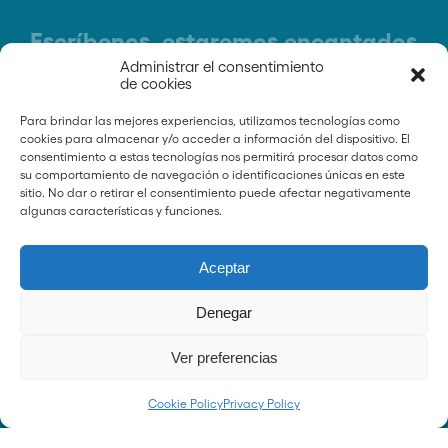
Escríbenos, estaremos encantados
de responder a tus preguntas
Administrar el consentimiento
de cookies
Para brindar las mejores experiencias, utilizamos tecnologías como
NOMBRE
cookies para almacenar y/o acceder a información del dispositivo. El
consentimiento a estas tecnologías nos permitirá procesar datos como
su comportamiento de navegación o identificaciones únicas en este
sitio. No dar o retirar el consentimiento puede afectar negativamente
EMAIL
algunas características y funciones.
Aceptar
MENSAJE
Denegar
He leído y acepto la
Política de
Ver preferencias
privacidad
. Al aceptar la Política de
privacidad, confirmo que conozco y
Cookie Policy
Privacy Policy
comprendo cómo se recopilarán,
utilizarán y tratarán mis datos personales.