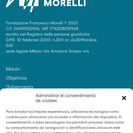
Fondazione Francesco Morelli ® 2023
C.F. 04149550966, VAT IT14208010968
Iscritto nel Registro delle persone giuridiche
D.P.R. 10 febbraio 2000, n.361/ nr. du2019ordine
549
sede legale Milano Via Amatore Sciesa nr.4
Misión
Objetivos
Gobernanza
Contactos
Administrar el consentimiento
de cookies
Para brindar las mejores experiencias, utilizamos tecnologías como
cookies para almacenar y/o acceder a información del dispositivo. El
Fundador
consentimiento a estas tecnologías nos permitirá procesar datos como
su comportamiento de navegación o identificaciones únicas en este
sitio. No dar o retirar el consentimiento puede afectar negativamente