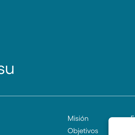
su
Misión
F
Objetivos