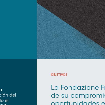
OBJETIVOS
La Fondazione Fr
a
de su compromi
ción del
o el
oportunidades e