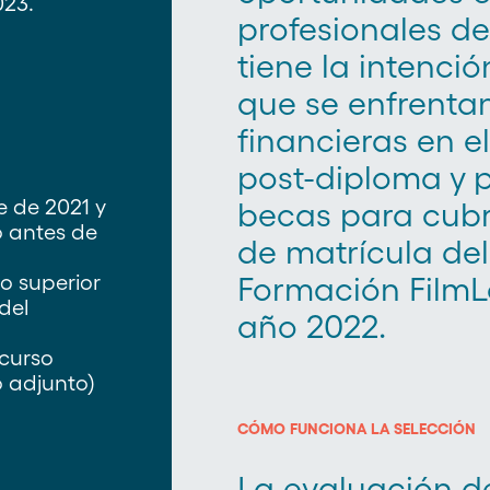
023.
profesionales de
tiene la intenci
que se enfrentan
financieras en el
post-diploma y p
e de 2021 y
becas para cubri
o antes de
de matrícula del
o superior
Formación FilmL
del
año 2022.
 curso
o adjunto)
CÓMO FUNCIONA LA SELECCIÓN
La evaluación de