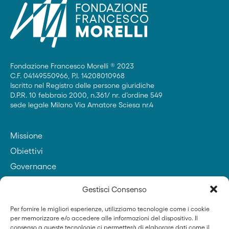
Fondazione Francesco Morelli ® 2023
C.F. 04149550966, P.I. 14208010968
Iscritto nel Registro delle persone giuridiche
D.P.R. 10 febbraio 2000, n.361/ nr. d’ordine 549
sede legale Milano Via Amatore Sciesa nr.4
Missione
Obiettivi
Governance
Contatti
Gestisci Consenso
Per fornire le migliori esperienze, utilizziamo tecnologie come i cookie
per memorizzare e/o accedere alle informazioni del dispositivo. Il
Fondatore
consenso a queste tecnologie ci permetterà di elaborare dati come il