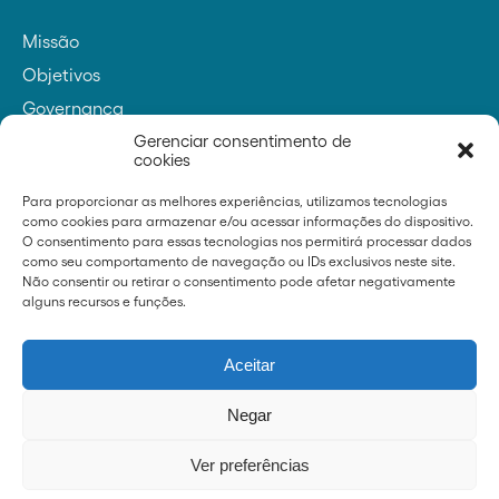
Missão
Objetivos
Governança
Contatos
Gerenciar consentimento de
cookies
Para proporcionar as melhores experiências, utilizamos tecnologias
como cookies para armazenar e/ou acessar informações do dispositivo.
Fundador
O consentimento para essas tecnologias nos permitirá processar dados
como seu comportamento de navegação ou IDs exclusivos neste site.
Não consentir ou retirar o consentimento pode afetar negativamente
alguns recursos e funções.
Notícias
Aceitar
Imprensa
Transparência
Negar
Whistleblowing
Ver preferências