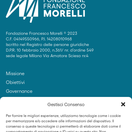
Fondazione Francesco Morelli ® 2023
C.F. 04149550966, P.I. 14208010968
Iscritto nel Registro delle persone giuridiche
D.P.R. 10 febbraio 2000, n.361/ nr. d’ordine 549
sede legale Milano Via Amatore Sciesa nr.4
Missione
Obiettivi
Governance
Contatti
Gestisci Consenso
Per fornire le migliori esperienze, utilizziamo tecnologie come i cookie
per memorizzare e/o accedere alle informazioni del dispositivo. Il
Fondatore
consenso a queste tecnologie ci permetterà di elaborare dati come il
comportamento di navigazione o ID unici su questo sito. Non